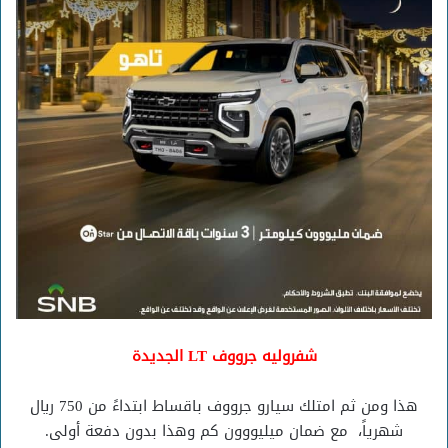
شفروليه جرووف LT الجديدة
هذا ومن ثم امتلك سيارو جرووف باقساط ابتداءً من 750 ريال
شهرياً، مع ضمان ميليووون كم وهذا بدون دفعة أولى.