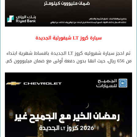
سيارة كروز LT شيفورلية الجديدة
ثم احجز سيارة شفروليه كروز LT الجديدة باقساط شهرية ابتداء
من 656 ريال، حيث انها بدون دفعة أولى مع ضمان ميليووون كم.