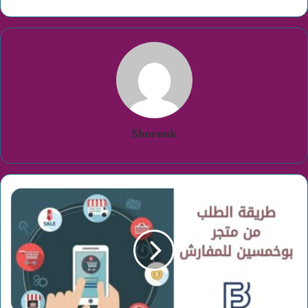
Shorouk
طريقة
الطلب
من
متجر
بوخمسين
للمفارش