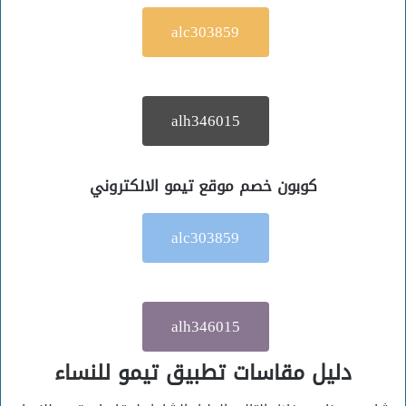
alc303859
alh346015
كوبون خصم موقع تيمو الالكتروني
alc303859
alh346015
دليل مقاسات تطبيق تيمو
للنساء