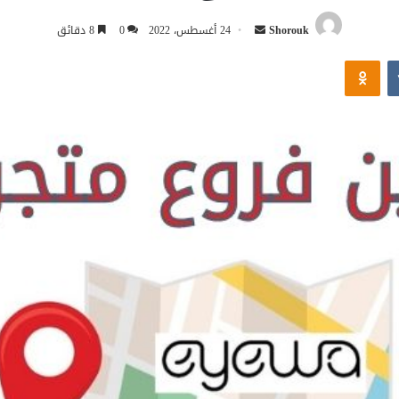
أرسل
Shorouk
24 أغسطس، 2022
0
8 دقائق
بريدا
Odnoklassniki
إلكترونيا