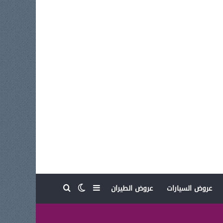
بحث عن
إضافة عمود جانبي
الوضع المظلم
عروض السيارات
عروض الطيران