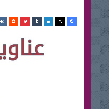
فيسبوك
‫X
لينكدإن
بينتيريست