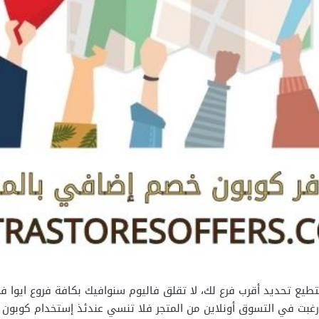
راء من متجر eyewa ولكن لا تستطيع تحديد أقرب فرع لك، لا تقلق فاليوم سنوافيك بكافة 
غبت في التسوق أونلاين من المتجر فلا تنسي عندئذ إستخدام كوبون ا