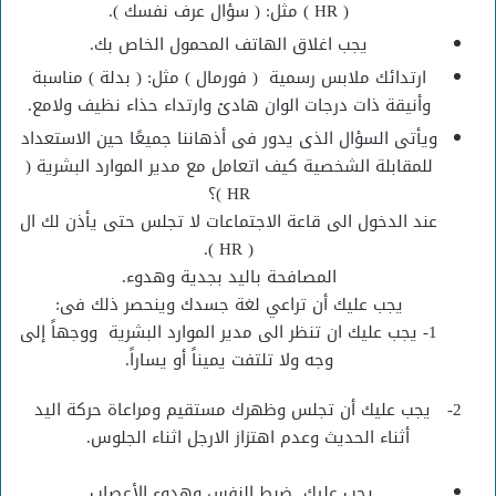
( HR ) مثل: ( سؤال عرف نفسك ).
يجب اغلاق الهاتف المحمول الخاص بك.
ارتدائك ملابس رسمية ( فورمال ) مثل: ( بدلة ) مناسبة
وأنيقة ذات درجات الوان هادئ وارتداء حذاء نظيف ولامع.
ويأتى السؤال الذى يدور فى أذهاننا جميعًا حين الاستعداد
للمقابلة الشخصية كيف اتعامل مع مدير الموارد البشرية (
HR )؟
عند الدخول الى قاعة الاجتماعات لا تجلس حتى يأذن لك ال
( HR ).
المصافحة باليد بجدية وهدوء.
يجب عليك أن تراعي لغة جسدك وينحصر ذلك فى:
1- يجب عليك ان تنظر الى مدير الموارد البشرية ووجهاً إلى
وجه ولا تلتفت يميناً أو يساراً.
2- يجب عليك أن تجلس وظهرك مستقيم ومراعاة حركة اليد
أثناء الحديث وعدم اهتزاز الارجل اثناء الجلوس.
يجب عليك ضبط النفس وهدوء الأعصاب.