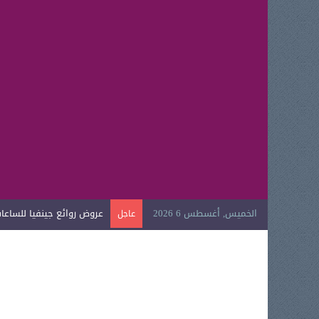
الخميس, أغسطس 6 2026
عروض روائع جينفيا للساعات ا
عاجل