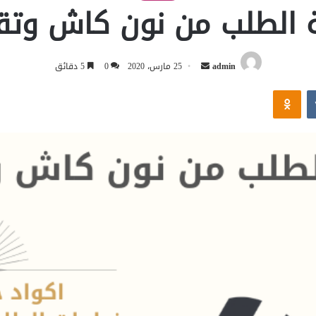
 الطلب من نون كاش وت
أرسل
admin
25 مارس، 2020
0
5 دقائق
بريدا
Odnoklassniki
إلكترونيا