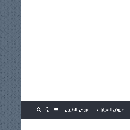
بحث عن
إضافة عمود جانبي
الوضع المظلم
عروض السيارات
عروض الطيران