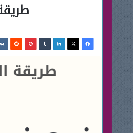
طريقة
فيسبوك
‫X
لينكدإن
بينتيريست