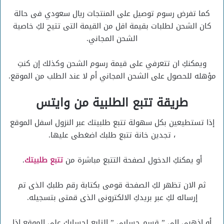
كما تفرض رسوم توصيل على المنتجات ريال سعودي فى حالة
كان الشحن لطلبات بقيمة اقل من القيمة التى تتيح لكِ خاصية
الشحن المجاني.
ويمكنكِ ان تتعرفي على قيمة رسوم الشحن وكذلك إن كنتِ
مؤهله للحصول على الشحن المجاني أم لا عند الطلب من الموقع.
طريقة تتبع الطلبية من وايتس
إذا تستطيعين بكل سهولة تتبع طلبيتك عبر النزول اسفل الموقع
، تجدين خانة تتبع طلبك اضغطى عليها.
أو يمكنكِ الدخول لصفحة التتبع مباشرة من
تتبع طلبيتك
.
ثم الان تظهر لكِ الصفحة قومى بكتابة رقم طلبكِ الذى تم
إرساله لكِ عبر بريدكِ الالكترونى الذى قمتى بتسجيله.
أو اذهبى الى ” قسم حسابى ” التابع لحسابكِ على الموقع إذا