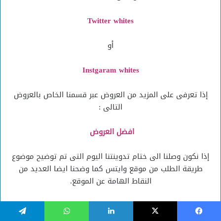
Twitter whites
أو
Instgaram whites
إذا تعرفى على المزيد من العروض عبر قسمنا الخاص بالعروض
التالى :
افضل العروض
إذا نكون وصلنا الى ختام تدوينتنا اليوم التى تم توضيح موضوع
طريقة الطلب من موقع وايتس كما وضحنا ايضا العديد من
النقاط الهامة عن الموقع.
كما تابعى ايضا المستجدات فى عالم التسوق عبر قروباتنا الآتية
:
يسبوك
‫X
لينكدإن
واتساب
تيلقرام