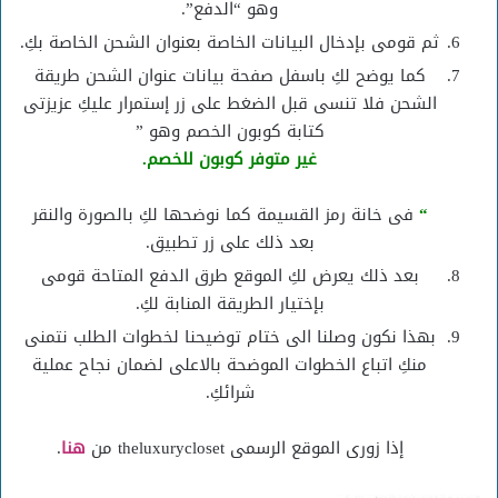
وهو “الدفع”.
ثم قومى بإدخال البيانات الخاصة بعنوان الشحن الخاصة بكِ.
كما يوضح لكِ باسفل صفحة بيانات عنوان الشحن طريقة
الشحن فلا تنسى قبل الضغط على زر إستمرار عليكِ عزيزتى
كتابة كوبون الخصم وهو ”
غير متوفر كوبون للخصم.
“
فى خانة رمز القسيمة كما نوضحها لكِ بالصورة والنقر
بعد ذلك على زر تطبيق.
بعد ذلك يعرض لكِ الموقع طرق الدفع المتاحة قومى
بإختيار الطريقة المنابة لكِ.
بهذا نكون وصلنا الى ختام توضيحنا لخطوات الطلب نتمنى
منكِ اتباع الخطوات الموضحة بالاعلى لضمان نجاح عملية
شرائكِ.
إذا زورى الموقع الرسمى theluxurycloset من
هنا
.