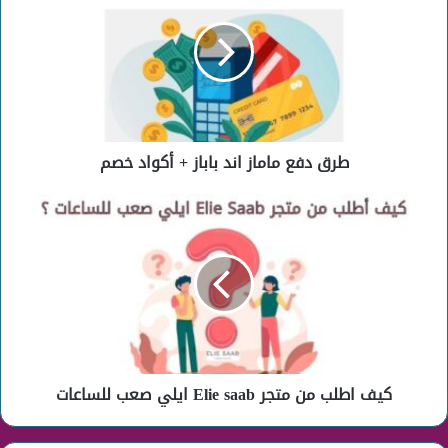
ماماز
اند
باباز
+
أكواد
خصم
طرق دفع ماماز اند باباز + أكواد خصم
كيف
اطلب
من
متجر
Elie
saab
ايلي
صعب
للساعات
كيف اطلب من متجر Elie saab ايلي صعب للساعات