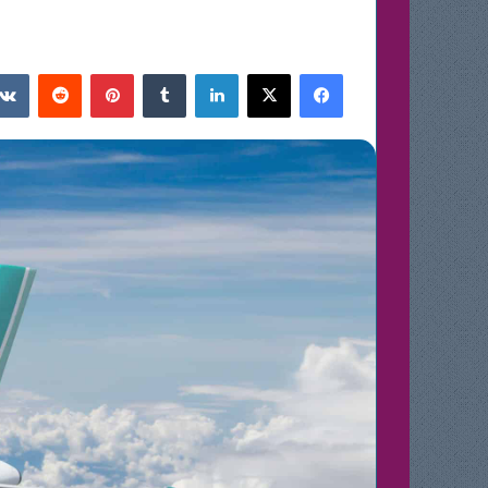
فيسبوك
‫X
لينكدإن
بينتيريست