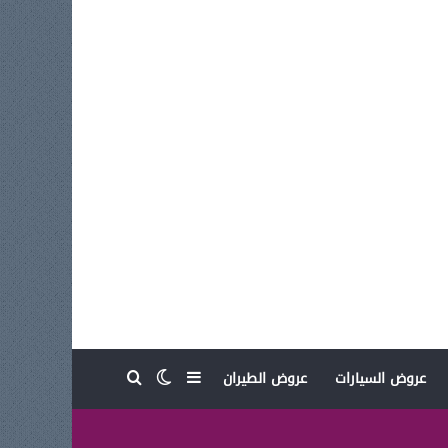
بحث عن
إضافة عمود جانبي
الوضع المظلم
عروض السيارات
عروض الطيران