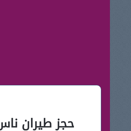
حجز طيران ناس