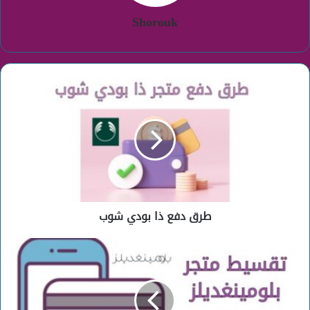
Shorouk
طرق
دفع
ذا
بودي
شوب
طرق دفع ذا بودي شوب
تقسيط
بلومينغديلز