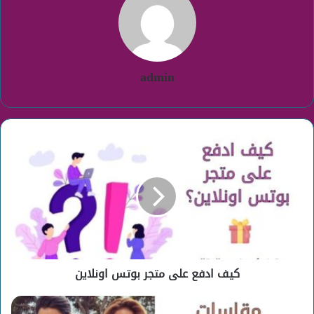
admin
كيف
ادفع
على
متجر
بوتس
اونلاين
كيف ادفع على متجر بوتس اونلاين
مقاسات