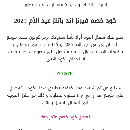
الورد – الكيك- ورد و إكسسوارات- ورد وعطور.
كود خصم فيرنز اند باتلز عيد الأم 2025
سنوافيك بمقال اليوم أولا بأننا سنُزودك برمز كوبون خصم موقع
إف ان بي في عيد الام 2025 و كذلك أيضا في رمضان و
بالاوقات الاخري طوال السنة فأحصل على خصومات اضافية عند
استخدام الكود الأتي:
ZEEM10
هذا و من ثم شاهد معنا كيفية تطبيق هذا الكود بالتفصيل
على موقع إف ان بي fnp خطوة بخطوة و ذلك من خلال التوجه
الي المقال المقبل و هو:
تفعيل كود خصم متجر fnp