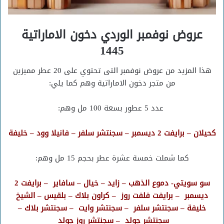
عروض نوفمبر الوردي دخون الاماراتية
1445
هذا المزيد من عروض نوفمبر التى تحتوي على 20 عطر مميزين
من متجر دخون الاماراتية وهم كما يلي:
عدد 5 عطور بسعة 100 مل وهم:
كحيلان – برايفت 2 ديسمبر – سجنتشر سلفر – فانيلا وود – خليفة
كما شملت خمسة عشرة عطر بحجم 15 مل وهم:
سو سويتي- دموع الذهب – زايد – خيال – سافاير – برايفت 2
ديسمبر – برايفت فلفت روز – كراون بلاك – بلقيس – الشيخ
خليفة – سجنتشر سلفر – سجنتشر وايت – سجنتشر بلاك –
سجنتشر جولد – سجنتشر روز جولد