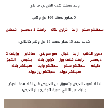
وقد شملت هذه العروض ما يلي:
5 عطور بسعه 100 مل وهم:
سجنتشر سلفر – زايد – كراون بلاك – برايفت 2 ديسمبر – كحيلان
كذلك عدد 15 عطر بسعة 15 مل وهم كالتالي:
دموع الذهب
–
زايد –
خيال
–
سو سويتي
–
سافاير –
برايفت 2
ديسمبر
–
برايفت فلفت روز
–
كراون بلاك –
بلقيس
–
الشيخ
خليفة
–
سجنتشر سلفر
–
سجنتشر وايت
–
سجنتشر بلاك
–
سجنتشر جولد
–
سجنتشر روز جولد
لذا لا تفوت العرض وتسوق من العروض قبل نفاذ مدة العرض،
وإليك عبر التالي صورة لتوضيح بانر العرض: