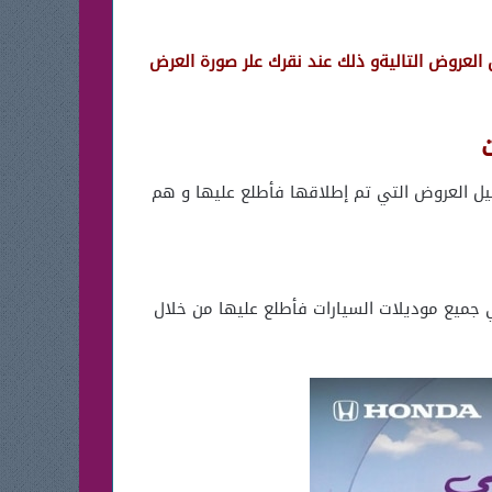
العروض التاليةو ذلك عند نقرك علر صورة العرض
يوم المرأة العالمي لعام 2025، حيث سنوفر لك كافة تفاصيل العروض التي تم إطلاقها فأطلع عليها و هم
 خصومات خاصة بالسيدات علي جميع موديلات السيارات فأطلع عليها من خلال