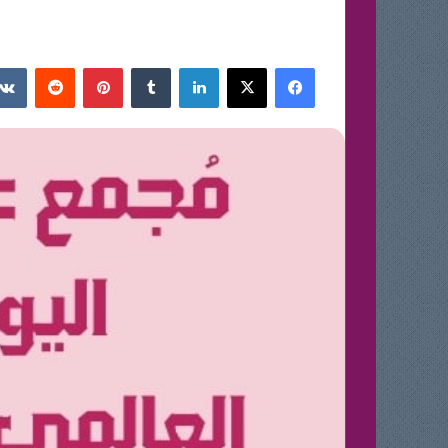
فيسبوك
‫X
لينكدإن
بينتيريست