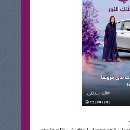
بيوم المرأة العالمي فأطلع على كافة خصومات العطور في متاجر متنوعة