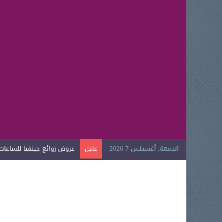
الجمعة, أغسطس 7 2026
عروض روائع جينفيا للساعات ال
عاجل