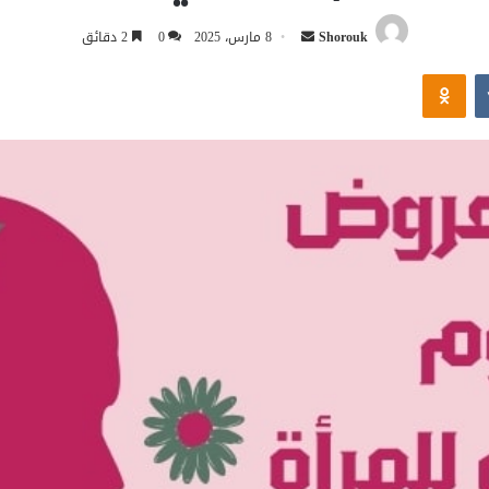
أرسل
Shorouk
8 مارس، 2025
0
2 دقائق
بريدا
Odnoklassniki
إلكترونيا