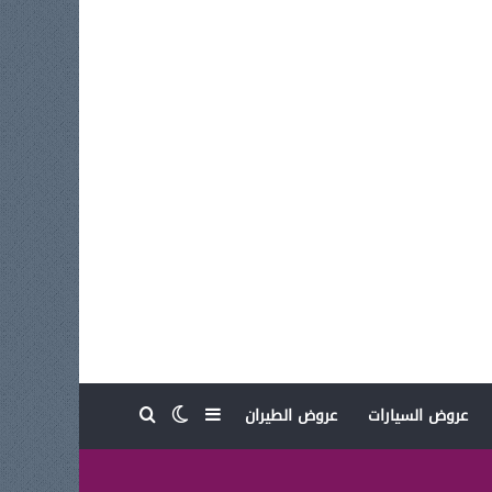
بحث عن
إضافة عمود جانبي
الوضع المظلم
عروض السيارات
عروض الطيران