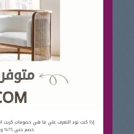
خصم حتي 75% وكذلك سنُزودك بطرية الشراء أونلاين من المتجر ومن ثم كوبون خصم اضافي وغير ذلك…..