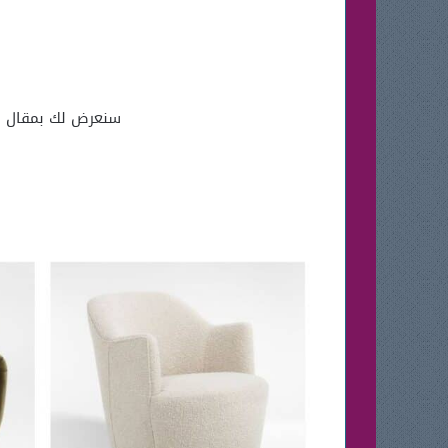
سنعرض لك بمقال اليوم ج
ح