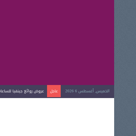
الخميس, أغسطس 6 2026
عروض روائع جينفيا للساعات ا
عاجل