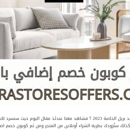
إذا كنت تود التعرف علي ما هي خصومات كريت اند بريل الخاصة 2023 ؟ فشاهد معنا