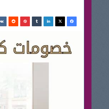
فيسبوك
‫X
لينكدإن
بينتيريست