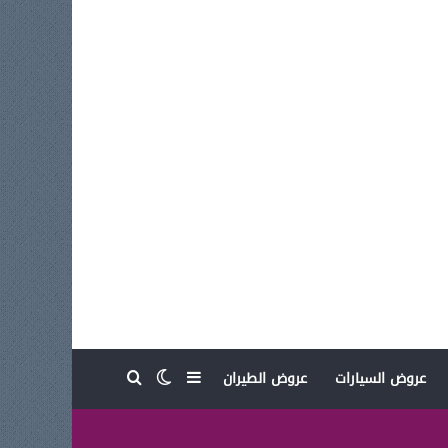
بحث عن
إضافة عمود جانبي
الوضع المظلم
عروض السيارات
عروض الطيران