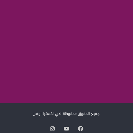
جميع الحقوق محفوظة لدي اكسترا اوفرز
فيسبوك
‫YouTube
انستقرام