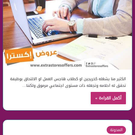
الكثير منا يشغله كخريجين او كطلاب هاجس العمل او الالتحاق بوظيفة
تحقق له احلامه وتجعله ذات مستوى اجتماعي مرموق ولكننا…
أكمل القراءة »
المدونة