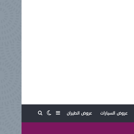
بحث عن
إضافة عمود جانبي
الوضع المظلم
عروض السيارات
عروض الطيران