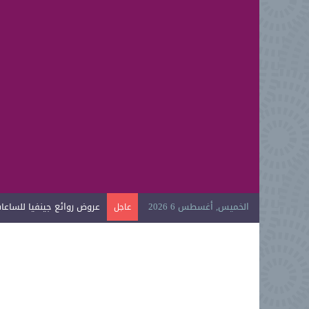
الخميس, أغسطس 6 2026
عروض روائع جينفيا للساعات ا
عاجل