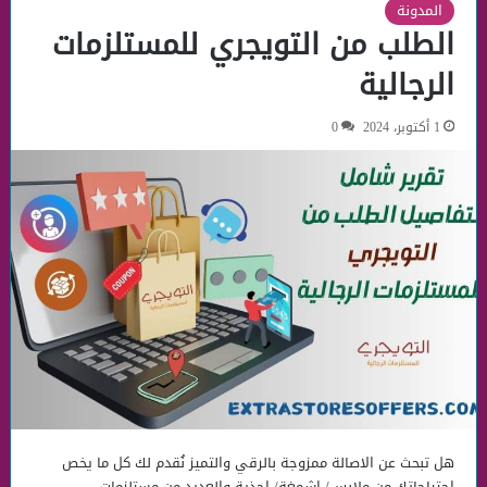
المدونة
الطلب من التويجري للمستلزمات
الرجالية
1 أكتوبر، 2024
0
هل تبحث عن الاصالة ممزوجة بالرقي والتميز نُقدم لك كل ما يخص
احتياجاتك من ملابس/ اشمغة/ احذية والعديد من مستلزمات…