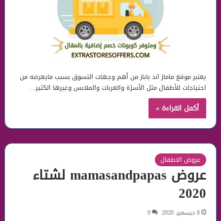
يعتبر موقع ماماز اند باباز من أهم وجهات التسوق بسبب مايعرضه من
احتياجات للأطفال مثل الأسرًة والعربات والملابس وغيرها الكثير…
أكمل القراءة »
عروض الاطفال
عروض mamasandpapas لشتاء
2020
8 ديسمبر، 2020
0