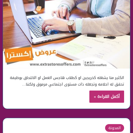
الكثير منا يشغله كخريجين او كطلاب هاجس العمل او الالتحاق بوظيفة
تحقق له احلامه وتجعله ذات مستوى اجتماعي مرموق ولكننا…
أكمل القراءة »
المدونة