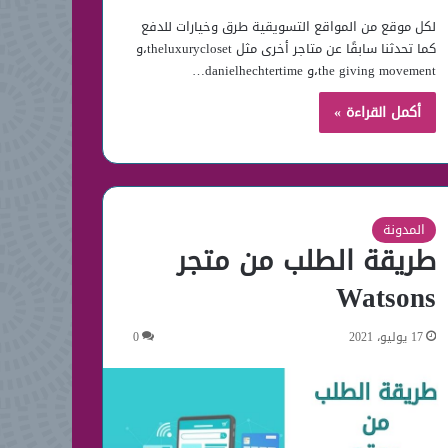
لكل موقع من المواقع التسويقية طرق وخيارات للدفع
كما تحدثنا سابقًا عن متاجر أخرى مثل theluxurycloset،و
the giving movement،و danielhechtertime…
أكمل القراءة »
المدونة
طريقة الطلب من متجر
Watsons
17 يوليو، 2021
0