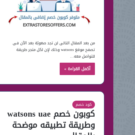
من بعد المقال التالى لن تجد صعوبًة بعد الآن فى
تصفح موقع watsons وذلك لإن لكل متجر طريقة
للتواصل معه…
أكمل القراءة »
كود خصم
كوبون خصم watsons uae
وطريقة تطبيقه موضحة