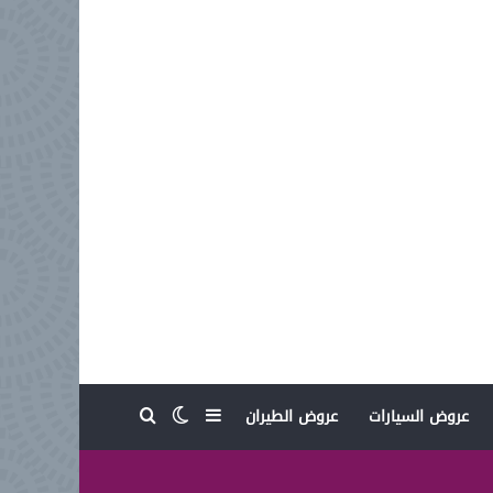
بحث عن
إضافة عمود جانبي
الوضع المظلم
عروض السيارات
عروض الطيران