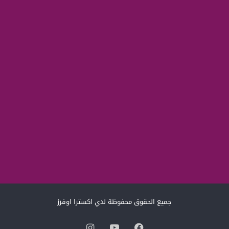
جميع الحقوق محفوظة لدي اكسترا اوفرز
فيسبوك
‫YouTube
انستقرام