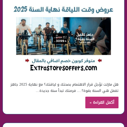
هل مازلت تؤجل قرار الاهتمام بصحتك و لياقتك؟ مع نهاية 2025 جاهز
تقفل هي السنة بقوة؟…. فرصتك تبدأ سنة جديدة…
أكمل القراءة »