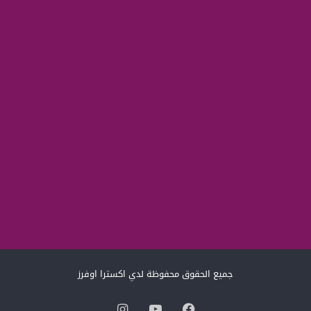
جميع الحقوق محفوظة لدي اكسترا اوفرز
فيسبوك
‫YouTube
انستقرام