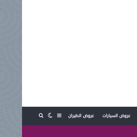
بحث عن
إضافة عمود جانبي
الوضع المظلم
عروض السيارات
عروض الطيران