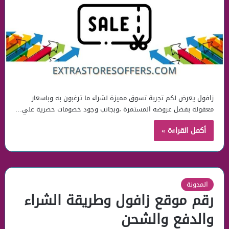
زافول يعرض لكم تجربة تسوق مميزة لشراء ما ترغبون به وباسعار
معقولة بفضل عروضه المستمرة ،وبجانب وجود خصومات حصرية علي…
أكمل القراءة »
المدونة
رقم موقع زافول وطريقة الشراء
والدفع والشحن