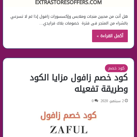
هل أنتِ من محبين منجات وملابس وإكسسورات زافول إذا لم لا تسرعي
بالشراء من المتجر فى فترة خصومات بلاك فرايدي…
أكمل القراءة »
كود خصم
كود خصم زافول مزايا الكود
وطريقة تفعيله
2 سبتمبر، 2020
0