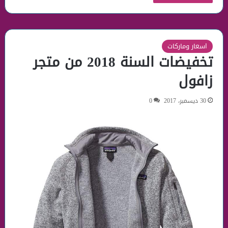
اسعار وماركات
تخفيضات السنة 2018 من متجر
زافول
30 ديسمبر، 2017
0