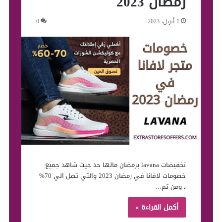
رمضان 2023
1 أبريل، 2023
0
تخفيضات lavana برمضان مالها حد حيث شاهد جميع
خصومات لافانا في رمضان 2023 والتي تصل الي 70%
، ومن ثم…
أكمل القراءة »