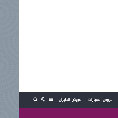
بحث عن
إضافة عمود جانبي
الوضع المظلم
عروض السيارات
عروض الطيران