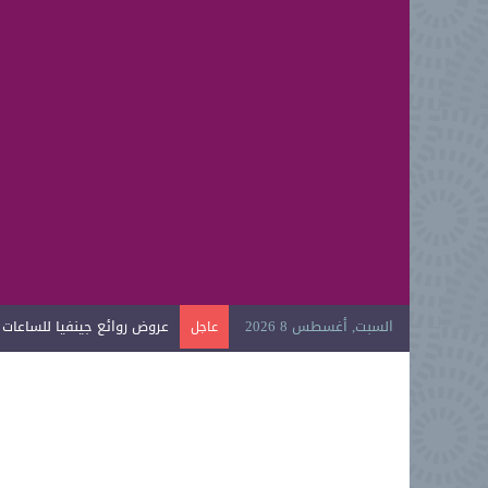
السبت, أغسطس 8 2026
عروض روائع جينفيا للساعات الي
عاجل