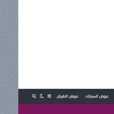
بحث عن
إضافة عمود جانبي
الوضع المظلم
عروض السيارات
عروض الطيران