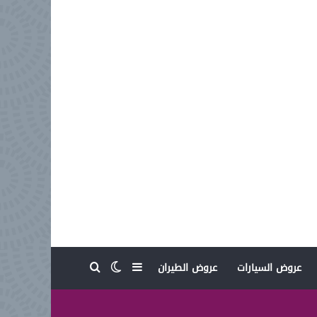
بحث عن
إضافة عمود جانبي
الوضع المظلم
عروض السيارات
عروض الطيران