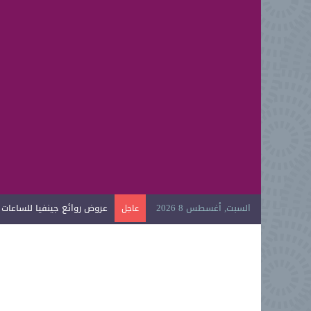
السبت, أغسطس 8 2026
عروض روائع جينفيا للساعات الي
عاجل