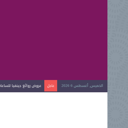
الخميس, أغسطس 6 2026
عروض روائع جينفيا للساعات ا
عاجل