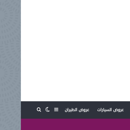
بحث عن
إضافة عمود جانبي
الوضع المظلم
عروض السيارات
عروض الطيران